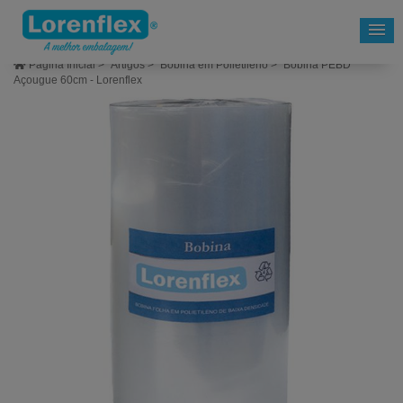
Página Inicial
>
Artigos
>
Bobina em Polietileno
>
Bobina PEBD
Açougue 60cm - Lorenflex