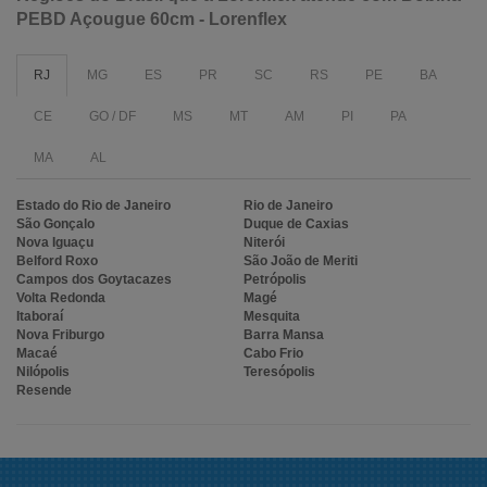
PEBD Açougue 60cm - Lorenflex
RJ
MG
ES
PR
SC
RS
PE
BA
CE
GO / DF
MS
MT
AM
PI
PA
MA
AL
Estado do Rio de Janeiro
Rio de Janeiro
São Gonçalo
Duque de Caxias
Nova Iguaçu
Niterói
Belford Roxo
São João de Meriti
Campos dos Goytacazes
Petrópolis
Volta Redonda
Magé
Itaboraí
Mesquita
Nova Friburgo
Barra Mansa
Macaé
Cabo Frio
Nilópolis
Teresópolis
Resende