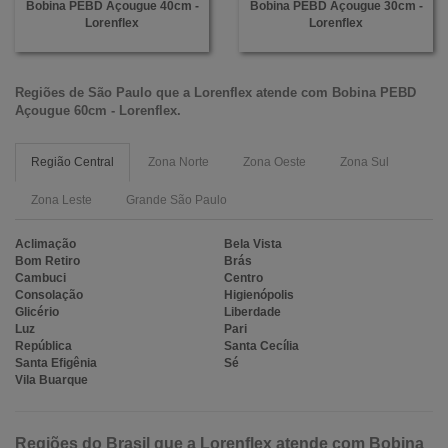
Bobina PEBD Açougue 40cm -
Bobina PEBD Açougue 30cm -
Lorenflex
Lorenflex
Regiões de São Paulo que a
Lorenflex
atende com
Bobina PEBD
Açougue 60cm - Lorenflex
.
Região Central
Zona Norte
Zona Oeste
Zona Sul
Zona Leste
Grande São Paulo
Aclimação
Bela Vista
Bom Retiro
Brás
Cambuci
Centro
Consolação
Higienópolis
Glicério
Liberdade
Luz
Pari
República
Santa Cecília
Santa Efigênia
Sé
Vila Buarque
Regiões do Brasil que a Lorenflex atende com Bobina