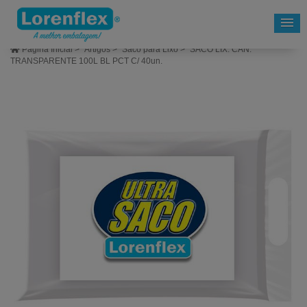
Página Inicial
>
Artigos
>
Saco para Lixo
>
SACO LIX. CAN.
TRANSPARENTE 100L BL PCT C/ 40un.