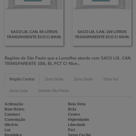
SACO LIX. CAN. 60 LITROS
SACO LIX. CAN. 100 LITROS
TRANSPARENTE ECO C/ 85UN.
TRANSPARENTE ECO C/ 60UN.
Regiões de São Paulo que a
Lorenflex
atende com
SACO LIX. CAN.
TRANSPARENTE 100L BL PCT C/ 40un.
.
Região Central
Zona Norte
Zona Oeste
Zona Sul
Zona Leste
Grande São Paulo
Aclimação
Bela Vista
Bom Retiro
Brás
Cambuci
Centro
Consolação
Higienópolis
Glicério
Liberdade
Luz
Pari
República
Santa Cecília