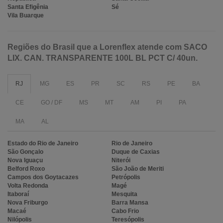
Santa Efigênia
Sé
Vila Buarque
Regiões do Brasil que a Lorenflex atende com SACO
LIX. CAN. TRANSPARENTE 100L BL PCT C/ 40un.
RJ
MG
ES
PR
SC
RS
PE
BA
CE
GO / DF
MS
MT
AM
PI
PA
MA
AL
Estado do Rio de Janeiro
Rio de Janeiro
São Gonçalo
Duque de Caxias
Nova Iguaçu
Niterói
Belford Roxo
São João de Meriti
Campos dos Goytacazes
Petrópolis
Volta Redonda
Magé
Itaboraí
Mesquita
Nova Friburgo
Barra Mansa
Macaé
Cabo Frio
Nilópolis
Teresópolis