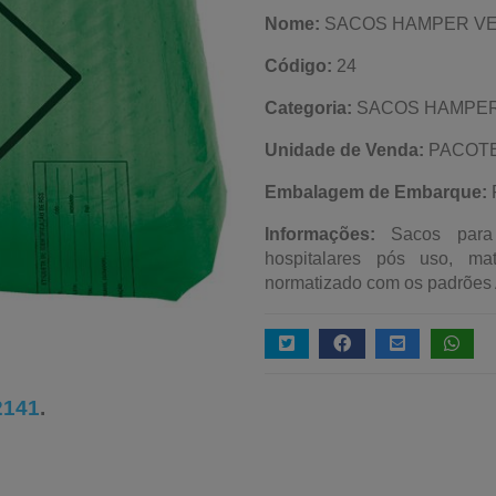
Nome:
SACOS HAMPER VERD
Código:
24
Categoria:
SACOS HAMPE
Unidade de Venda:
PACOT
Embalagem de Embarque:
Informações:
Sacos para
hospitalares pós uso, mat
normatizado com os padrões AB
2141
.