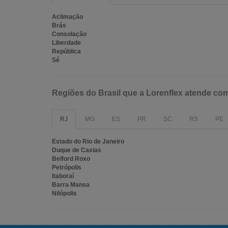
Aclimação
Brás
Consolação
Liberdade
República
Sé
Regiões do Brasil que a Lorenflex atende co
RJ
MG
ES
PR
SC
RS
PE
Estado do Rio de Janeiro
Duque de Caxias
Belford Roxo
Petrópolis
Itaboraí
Barra Mansa
Nilópolis