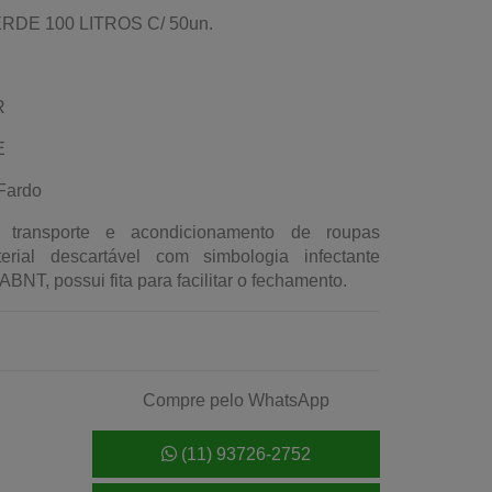
E 100 LITROS C/ 50un.
R
E
Fardo
 transporte e acondicionamento de roupas
erial descartável com simbologia infectante
NT, possui fita para facilitar o fechamento.
Compre pelo WhatsApp
(11) 93726-2752