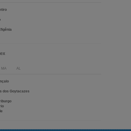
tiro
o
figênia
lex
MA
AL
nçalo
 dos Goytacazes
riburgo
rio
de