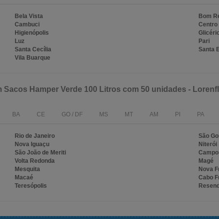
Bela Vista
Bom Re
Cambuci
Centro
Higienópolis
Glicéri
Luz
Pari
Santa Cecília
Santa E
Vila Buarque
m Sacos Hamper Verde 100 Litros com 50 unidades - Lorenf
BA
CE
GO / DF
MS
MT
AM
PI
PA
Rio de Janeiro
São Go
Nova Iguaçu
Niterói
São João de Meriti
Campos
Volta Redonda
Magé
Mesquita
Nova F
Macaé
Cabo F
Teresópolis
Resen