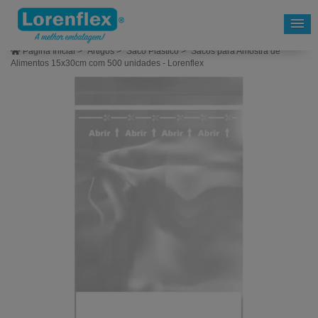
Página Inicial
>
Artigos
>
Saco Plástico
>
Sacos para Amostra de
Alimentos 15x30cm com 500 unidades - Lorenflex