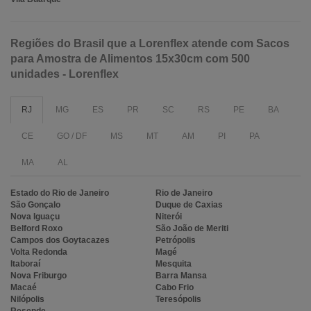
Regiões do Brasil que a Lorenflex atende com Sacos
para Amostra de Alimentos 15x30cm com 500
unidades - Lorenflex
RJ
MG
ES
PR
SC
RS
PE
BA
CE
GO / DF
MS
MT
AM
PI
PA
MA
AL
Estado do Rio de Janeiro
Rio de Janeiro
São Gonçalo
Duque de Caxias
Nova Iguaçu
Niterói
Belford Roxo
São João de Meriti
Campos dos Goytacazes
Petrópolis
Volta Redonda
Magé
Itaboraí
Mesquita
Nova Friburgo
Barra Mansa
Macaé
Cabo Frio
Nilópolis
Teresópolis