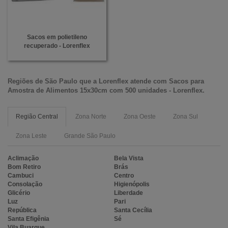
Sacos em polietileno
recuperado - Lorenflex
Regiões de São Paulo que a
Lorenflex
atende com
Sacos para
Amostra de Alimentos 15x30cm com 500 unidades - Lorenflex
.
Região Central
Zona Norte
Zona Oeste
Zona Sul
Zona Leste
Grande São Paulo
Aclimação
Bela Vista
Bom Retiro
Brás
Cambuci
Centro
Consolação
Higienópolis
Glicério
Liberdade
Luz
Pari
República
Santa Cecília
Santa Efigênia
Sé
Vila Buarque