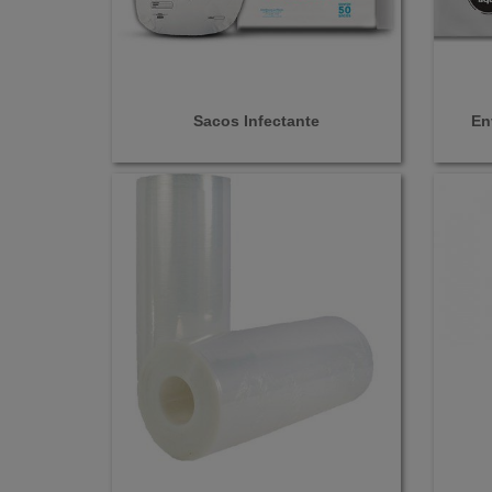
Sacos Infectante
En