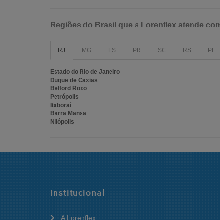
Regiões do Brasil que a Lorenflex atende c
RJ
MG
ES
PR
SC
RS
PE
Estado do Rio de Janeiro
Duque de Caxias
Belford Roxo
Petrópolis
Itaboraí
Barra Mansa
Nilópolis
Institucional
A Lorenflex