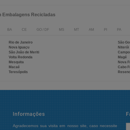
om Embalagens Recicladas
BA
CE
GO / DF
MS
MT
AM
PI
PA
Rio de Janeiro
São Go
Nova Iguaçu
Niterói
São João de Meriti
Campos
Volta Redonda
Magé
Mesquita
Nova F
Macaé
Cabo F
Teresópolis
Resen
Informações
F
Agradecemos sua visita em nosso site, caso necessite