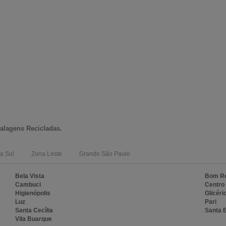
lagens Recicladas
.
a Sul
Zona Leste
Grande São Paulo
Bela Vista
Bom Re
Cambuci
Centro
Higienópolis
Glicéri
Luz
Pari
Santa Cecília
Santa E
Vila Buarque