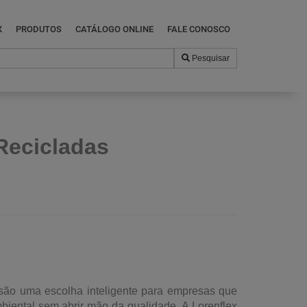
X
PRODUTOS
CATÁLOGO ONLINE
FALE CONOSCO
Pesquisar
Recicladas
ão uma escolha inteligente para empresas que
biental sem abrir mão da qualidade. A Lorenflex