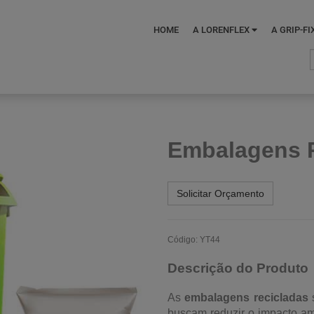
HOME
A LORENFLEX
A GRIP-FI
Embalagens 
Solicitar Orçamento
Código: YT44
Descrição do Produto
As
embalagens recicladas
s
buscam reduzir o impacto am