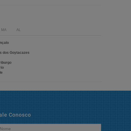
MA
AL
nçalo
 dos Goytacazes
riburgo
rio
de
ale Conosco