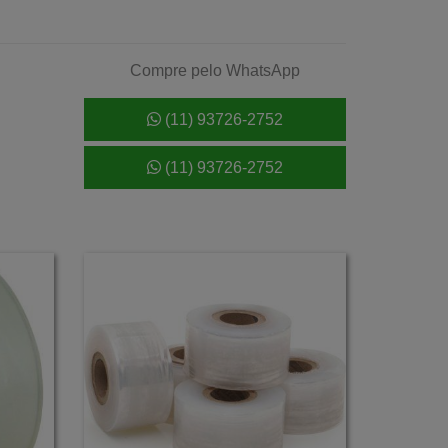
Compre pelo WhatsApp
(11) 93726-2752
(11) 93726-2752