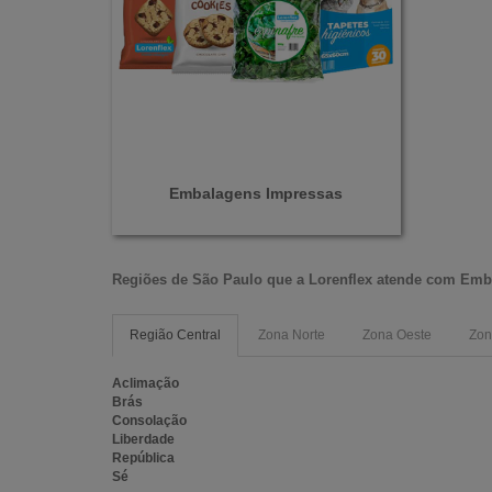
Embalagens Impressas
Regiões de São Paulo que a
Lorenflex
atende com
Emba
Região Central
Zona Norte
Zona Oeste
Zon
Aclimação
Brás
Consolação
Liberdade
República
Sé