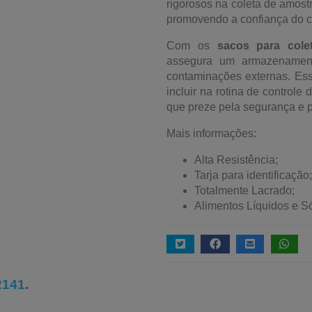
rigorosos na coleta de amost
promovendo a confiança do co
Com os
sacos para cole
assegura um armazenament
contaminações externas. Esse
incluir na rotina de control
que preze pela segurança e pe
Mais informações:
Alta Resistência;
Tarja para identificação;
Totalmente Lacrado;
Alimentos Líquidos e Só
2141
.