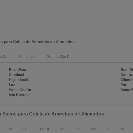
s para Coleta de Amostras de Alimentos
.
a Sul
Zona Leste
Grande São Paulo
Bela Vista
Bom Re
Cambuci
Centro
Higienópolis
Glicéri
Luz
Pari
Santa Cecília
Santa E
Vila Buarque
m Sacos para Coleta de Amostras de Alimentos
BA
CE
GO / DF
MS
MT
AM
PI
PA