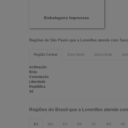
Embalagens Impressas
Regiões de São Paulo que a
Lorenflex
atende com
Saco
Região Central
Zona Norte
Zona Oeste
Zon
Aclimação
Brás
Consolação
Liberdade
República
Sé
Regiões do Brasil que a Lorenflex atende co
RJ
MG
ES
PR
SC
RS
PE