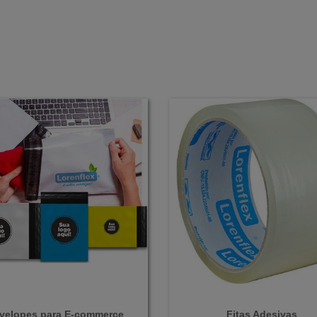
velopes para E-commerce
Fitas Adesivas