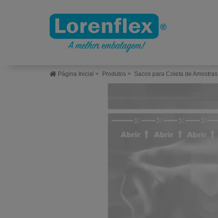
Página Inicial
>
Produtos
>
Sacos para Coleta de Amostras