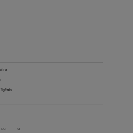
tiro
o
figênia
MA
AL