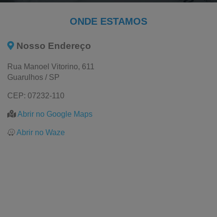
Saco Plástico Reciclado
Plástico Reciclado
ONDE ESTAMOS
Filme Pebd Reciclado
Nosso Endereço
Embalagem Pead
Rua Manoel Vitorino, 611
Bobinas Plásticas
Guarulhos / SP
Bobina Saco Plástico
CEP: 07232-110
Bobina Plástica Colorida
Abrir no Google Maps
Bobina de Filme Plástico
Abrir no Waze
Bobina de Plástico Amarelo para Cartaz de Supermercados
Plástico Amarelo para Cartaz
Bobina de Plástico Amarelo para Cartaz
Bobina Plástica Tubular
Bobina Plástica Impressa