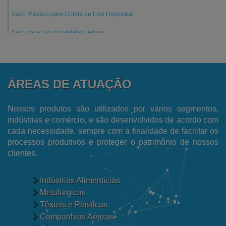
Saco Plástico para Coleta de Lixo Hospitalar
Saco para Lixo Hospitalar Leitoso
Saco para Coleta de Amostras de Alimentos
Fornecedor de Saco Plástico Transparente
ÁREAS DE ATUAÇÃO
Fornecedor de Filme Plástico
Fornecedor de Embalagens para Ecommerce
Nossos produtos são utilizados por vários segmentos,
indústrias e comércio, e são desenvolvidos de acordo com
Fabricantes de Sacos de Lixo Hospitalar
cada necessidade, sempre com a finalidade de facilitar os
processos produtivos e proteger o patrimônio de nossos
Fabricante de Sacos para Lixo
clientes.
Fabricante de Filme Encolhível
Fábrica de Sacos Plásticos Reciclados
Indústrias Alimentícias
Metalúrgicas
Fábrica de Sacos para Talher
Têxteis e Plásticas
Fábrica de Sacos de Polietileno
Companhias Aéreas