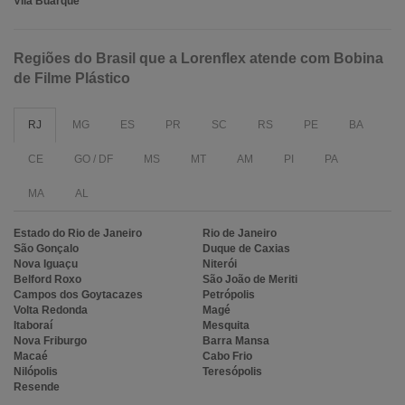
Vila Buarque
Regiões do Brasil que a Lorenflex atende com Bobina
de Filme Plástico
RJ
MG
ES
PR
SC
RS
PE
BA
CE
GO / DF
MS
MT
AM
PI
PA
MA
AL
Estado do Rio de Janeiro
Rio de Janeiro
São Gonçalo
Duque de Caxias
Nova Iguaçu
Niterói
Belford Roxo
São João de Meriti
Campos dos Goytacazes
Petrópolis
Volta Redonda
Magé
Itaboraí
Mesquita
Nova Friburgo
Barra Mansa
Macaé
Cabo Frio
Nilópolis
Teresópolis
Resende