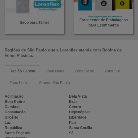
Fornecedor de Embalagens
Saco para Talher
para Ecommerce
Regiões de São Paulo que a
Lorenflex
atende com
Bobina de
Filme Plástico
.
Região Central
Zona Norte
Zona Oeste
Zona Sul
Zona Leste
Grande São Paulo
Aclimação
Bela Vista
Bom Retiro
Brás
Cambuci
Centro
Consolação
Higienópolis
Glicério
Liberdade
Luz
Pari
República
Santa Cecília
Santa Efigênia
Sé