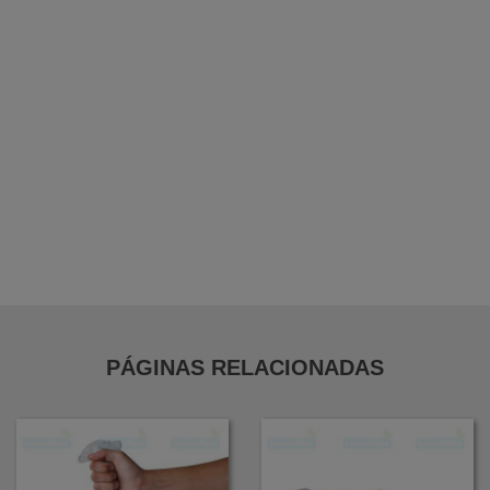
Bobina Pebd para Açougue
Bobina Folha em Pebd
Bobina Folha em Pead
Bobina de Forração Amarela
Distribuidor de Filme Stretch em Guarulhos
PÁGINAS RELACIONADAS