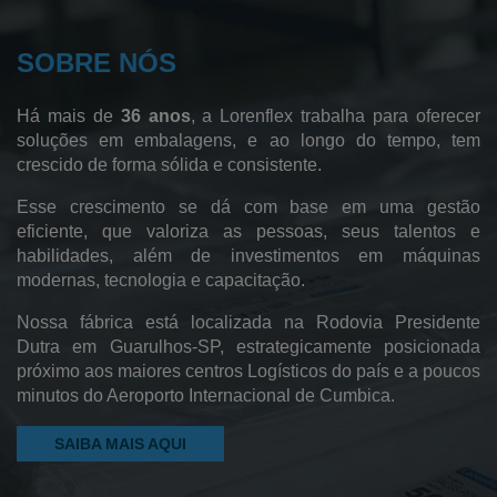
Sacos para Lavanderia Hospitalar
SOBRE NÓS
Fábrica de Sacos Hamper
Sacos de Polietileno de Baixa Densidade
Há mais de
36 anos
, a Lorenflex trabalha para oferecer
Sacos de Polietileno
soluções em embalagens, e ao longo do tempo, tem
crescido de forma sólida e consistente.
Sacos de Lixo
Esse crescimento se dá com base em uma gestão
Sacos Sanfonados
eficiente, que valoriza as pessoas, seus talentos e
habilidades, além de investimentos em máquinas
Sacos Plásticos
modernas, tecnologia e capacitação.
Saco Pead Transparente
Nossa fábrica está localizada na Rodovia Presidente
Saco Cristal
Dutra em Guarulhos-SP, estrategicamente posicionada
próximo aos maiores centros Logísticos do país e a poucos
Saco Canela
minutos do Aeroporto Internacional de Cumbica.
Pebd Reciclado
SAIBA MAIS AQUI
Filme Plástico Pebd