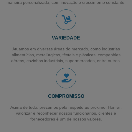
maneira personalizada, com inovação e crescimento constante.
Filme para Paletização de Cargas
Filme Stretch Pré-estirado
Fornecedor de Filme Stretch
VARIEDADE
Filme Pebd Encolhivel
Atuamos em diversas áreas do mercado, como indústrias
Filme Plástico Encolhivel
alimentícias, metalúrgicas, têxteis e plásticas, companhias
aéreas, cozinhas industriais, supermercados, entre outros.
Sacos Plásticos para Talher
Saco para Talher
Filme Plástico
Sacos Plásticos Recicláveis
COMPROMISSO
Sacos Plásticos Personalizados
Acima de tudo, prezamos pelo respeito ao próximo. Honrar,
valorizar e reconhecer nossos funcionários, clientes e
Sacos em Polietileno de Alta Densidade
fornecedores é um de nossos valores.
Sacos para Lavanderia Industrial