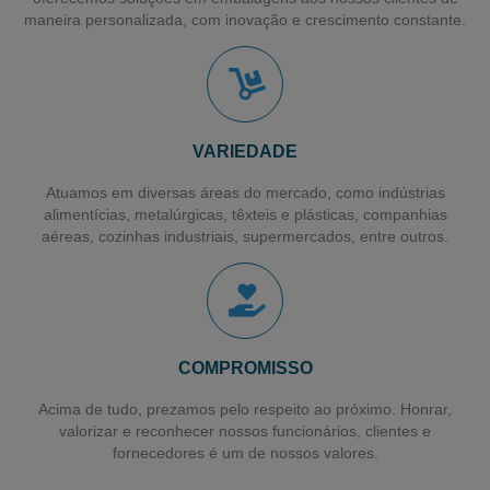
Distribuidor de Fita Adesiva Larga
maneira personalizada, com inovação e crescimento constante.
Filme para Paletização de Cargas
Filme Stretch Pré-estirado
Fornecedor de Filme Stretch
VARIEDADE
Filme Pebd Encolhivel
Atuamos em diversas áreas do mercado, como indústrias
Filme Plástico Encolhivel
alimentícias, metalúrgicas, têxteis e plásticas, companhias
aéreas, cozinhas industriais, supermercados, entre outros.
Sacos Plásticos para Talher
Saco para Talher
Filme Plástico
Sacos Plásticos Recicláveis
COMPROMISSO
Sacos Plásticos Personalizados
Acima de tudo, prezamos pelo respeito ao próximo. Honrar,
valorizar e reconhecer nossos funcionários, clientes e
Sacos em Polietileno de Alta Densidade
fornecedores é um de nossos valores.
Sacos para Lavanderia Industrial