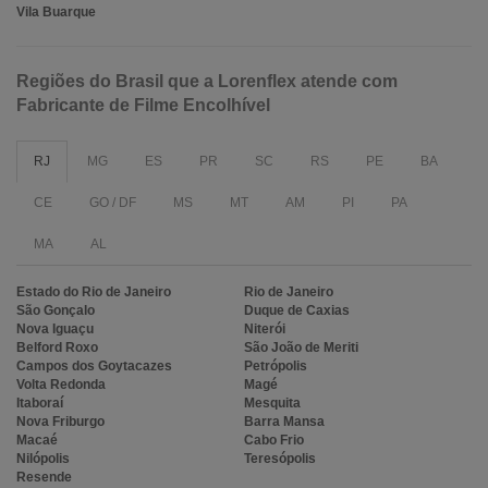
Vila Buarque
Regiões do Brasil que a Lorenflex atende com
Fabricante de Filme Encolhível
RJ
MG
ES
PR
SC
RS
PE
BA
CE
GO / DF
MS
MT
AM
PI
PA
MA
AL
Estado do Rio de Janeiro
Rio de Janeiro
São Gonçalo
Duque de Caxias
Nova Iguaçu
Niterói
Belford Roxo
São João de Meriti
Campos dos Goytacazes
Petrópolis
Volta Redonda
Magé
Itaboraí
Mesquita
Nova Friburgo
Barra Mansa
Macaé
Cabo Frio
Nilópolis
Teresópolis
Resende