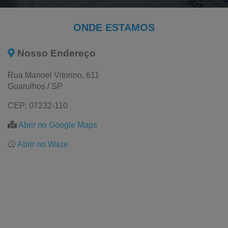
Saco Plástico Reciclado
Plástico Reciclado
ONDE ESTAMOS
Filme Pebd Reciclado
Nosso Endereço
Embalagem Pead
Rua Manoel Vitorino, 611
Bobinas Plásticas
Guarulhos / SP
Bobina Saco Plástico
CEP: 07232-110
Bobina Plástica Colorida
Abrir no Google Maps
Bobina de Filme Plástico
Abrir no Waze
Bobina de Plástico Amarelo para Cartaz de Supermercados
Plástico Amarelo para Cartaz
Bobina de Plástico Amarelo para Cartaz
Bobina Plástica Tubular
Bobina Plástica Impressa