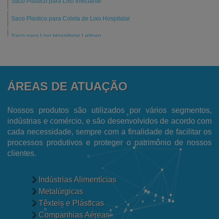
Saco Plástico para Lixo Infectante
Saco Plástico para Coleta de Lixo Hospitalar
Saco para Lixo Hospitalar Leitoso
Saco para Coleta de Amostras de Alimentos
Fornecedor de Saco Plástico Transparente
ÁREAS DE ATUAÇÃO
Fornecedor de Filme Plástico
Fornecedor de Embalagens para Ecommerce
Nossos produtos são utilizados por vários segmentos,
indústrias e comércio, e são desenvolvidos de acordo com
Fabricantes de Sacos de Lixo Hospitalar
cada necessidade, sempre com a finalidade de facilitar os
processos produtivos e proteger o patrimônio de nossos
Fabricante de Sacos para Lixo
clientes.
Fabricante de Filme Encolhível
Fábrica de Sacos Plásticos Reciclados
Indústrias Alimentícias
Metalúrgicas
Fábrica de Sacos para Talher
Têxteis e Plásticas
Fábrica de Sacos de Polietileno
Companhias Aéreas