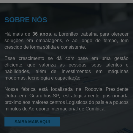
Sacos para Lavanderia Hospitalar
SOBRE NÓS
Fábrica de Sacos Hamper
Sacos de Polietileno de Baixa Densidade
Há mais de
36 anos
, a Lorenflex trabalha para oferecer
Sacos de Polietileno
soluções em embalagens, e ao longo do tempo, tem
crescido de forma sólida e consistente.
Sacos de Lixo
Esse crescimento se dá com base em uma gestão
Sacos Sanfonados
eficiente, que valoriza as pessoas, seus talentos e
habilidades, além de investimentos em máquinas
Sacos Plásticos
modernas, tecnologia e capacitação.
Saco Pead Transparente
Nossa fábrica está localizada na Rodovia Presidente
Saco Cristal
Dutra em Guarulhos-SP, estrategicamente posicionada
próximo aos maiores centros Logísticos do país e a poucos
Saco Canela
minutos do Aeroporto Internacional de Cumbica.
Pebd Reciclado
SAIBA MAIS AQUI
Filme Plástico Pebd