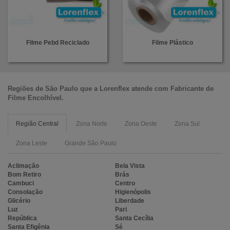
Filme Pebd Reciclado
Filme Plástico
Regiões de São Paulo que a
Lorenflex
atende com
Fabricante de
Filme Encolhível
.
Região Central
Zona Norte
Zona Oeste
Zona Sul
Zona Leste
Grande São Paulo
Aclimação
Bela Vista
Bom Retiro
Brás
Cambuci
Centro
Consolação
Higienópolis
Glicério
Liberdade
Luz
Pari
República
Santa Cecília
Santa Efigênia
Sé