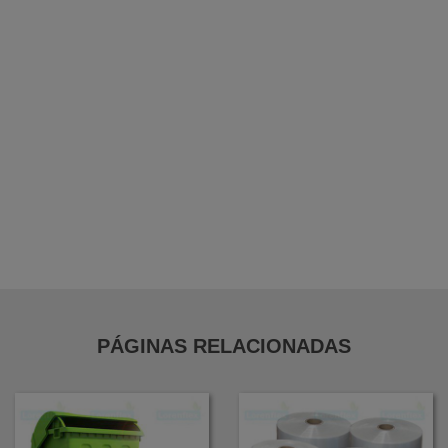
Bobina Pebd para Açougue
Bobina Folha em Pebd
Bobina Folha em Pead
Bobina de Forração Amarela
Distribuidor de Filme Stretch em Guarulhos
PÁGINAS RELACIONADAS