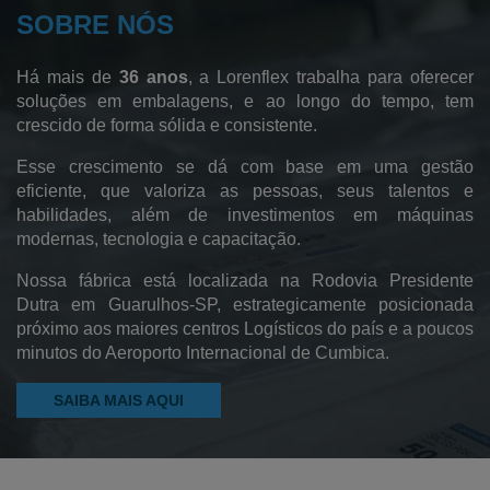
SOBRE NÓS
Fábrica de Sacos Hamper
Sacos de Polietileno de Baixa Densidade
Há mais de
36 anos
, a Lorenflex trabalha para oferecer
Sacos de Polietileno
soluções em embalagens, e ao longo do tempo, tem
crescido de forma sólida e consistente.
Sacos de Lixo
Esse crescimento se dá com base em uma gestão
Sacos Sanfonados
eficiente, que valoriza as pessoas, seus talentos e
habilidades, além de investimentos em máquinas
Sacos Plásticos
modernas, tecnologia e capacitação.
Saco Pead Transparente
Nossa fábrica está localizada na Rodovia Presidente
Saco Cristal
Dutra em Guarulhos-SP, estrategicamente posicionada
próximo aos maiores centros Logísticos do país e a poucos
Saco Canela
minutos do Aeroporto Internacional de Cumbica.
Pebd Reciclado
SAIBA MAIS AQUI
Filme Plástico Pebd
Saco Plástico Reciclado