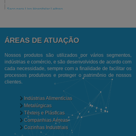
Saco para Lixo Hospitalar Leitoso
Saco para Coleta de Amostras de Alimentos
Fornecedor de Saco Plástico Transparente
ÁREAS DE ATUAÇÃO
Fornecedor de Filme Plástico
Fornecedor de Embalagens para Ecommerce
Nossos produtos são utilizados por vários segmentos,
indústrias e comércio, e são desenvolvidos de acordo com
Fabricantes de Sacos de Lixo Hospitalar
cada necessidade, sempre com a finalidade de facilitar os
processos produtivos e proteger o patrimônio de nossos
Fabricante de Sacos para Lixo
clientes.
Fabricante de Filme Encolhível
Fábrica de Sacos Plásticos Reciclados
Indústrias Alimentícias
Metalúrgicas
Fábrica de Sacos para Talher
Têxteis e Plásticas
Fábrica de Sacos de Polietileno
Companhias Aéreas
Cozinhas Industriais
Fábrica de Saco Plástico Transparente