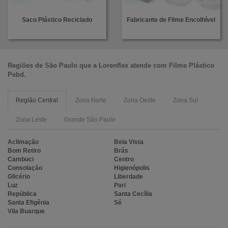
Saco Plástico Reciclado
Fabricante de Filme Encolhível
Regiões de São Paulo que a
Lorenflex
atende com
Filme Plástico
Pebd
.
Região Central
Zona Norte
Zona Oeste
Zona Sul
Zona Leste
Grande São Paulo
Aclimação
Bela Vista
Bom Retiro
Brás
Cambuci
Centro
Consolação
Higienópolis
Glicério
Liberdade
Luz
Pari
República
Santa Cecília
Santa Efigênia
Sé
Vila Buarque