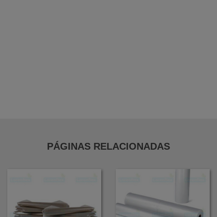
Bobina Folha em Pebd
Bobina Folha em Pead
Bobina de Forração Amarela
Distribuidor de Filme Stretch em Guarulhos
PÁGINAS RELACIONADAS