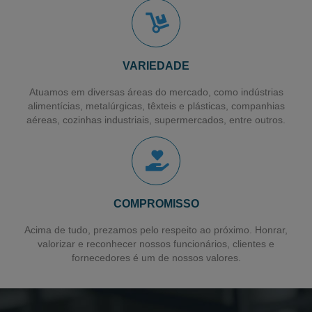
Filme Stretch Pré-estirado
Fornecedor de Filme Stretch
VARIEDADE
Filme Pebd Encolhivel
Atuamos em diversas áreas do mercado, como indústrias
Filme Plástico Encolhivel
alimentícias, metalúrgicas, têxteis e plásticas, companhias
aéreas, cozinhas industriais, supermercados, entre outros.
Sacos Plásticos para Talher
Saco para Talher
Filme Plástico
Sacos Plásticos Recicláveis
COMPROMISSO
Sacos Plásticos Personalizados
Acima de tudo, prezamos pelo respeito ao próximo. Honrar,
valorizar e reconhecer nossos funcionários, clientes e
Sacos em Polietileno de Alta Densidade
fornecedores é um de nossos valores.
Sacos para Lavanderia Industrial
Sacos para Lavanderia Hospitalar