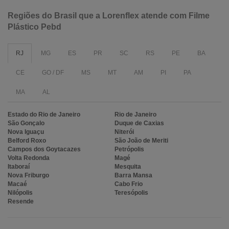
Regiões do Brasil que a Lorenflex atende com Filme
Plástico Pebd
RJ
MG
ES
PR
SC
RS
PE
BA
CE
GO / DF
MS
MT
AM
PI
PA
MA
AL
Estado do Rio de Janeiro
Rio de Janeiro
São Gonçalo
Duque de Caxias
Nova Iguaçu
Niterói
Belford Roxo
São João de Meriti
Campos dos Goytacazes
Petrópolis
Volta Redonda
Magé
Itaboraí
Mesquita
Nova Friburgo
Barra Mansa
Macaé
Cabo Frio
Nilópolis
Teresópolis
Resende