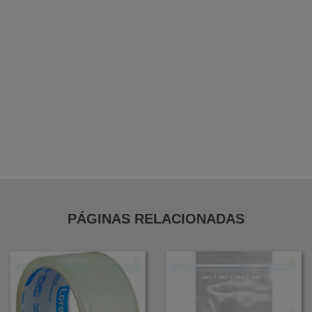
Bobina Folha em Pebd
Bobina Folha em Pead
Bobina de Forração Amarela
Distribuidor de Filme Stretch em Guarulhos
PÁGINAS RELACIONADAS