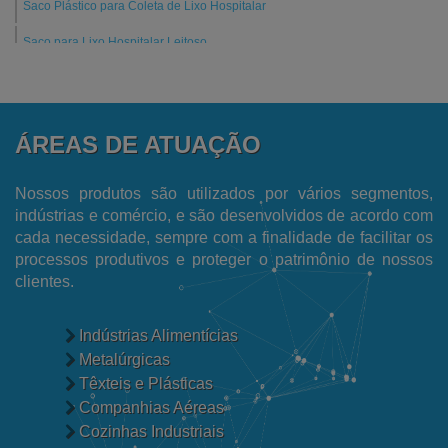
Saco Plástico para Coleta de Lixo Hospitalar
Saco para Lixo Hospitalar Leitoso
Saco para Coleta de Amostras de Alimentos
Fornecedor de Saco Plástico Transparente
ÁREAS DE ATUAÇÃO
Fornecedor de Filme Plástico
Fornecedor de Embalagens para Ecommerce
Nossos produtos são utilizados por vários segmentos,
indústrias e comércio, e são desenvolvidos de acordo com
Fabricantes de Sacos de Lixo Hospitalar
cada necessidade, sempre com a finalidade de facilitar os
processos produtivos e proteger o patrimônio de nossos
Fabricante de Sacos para Lixo
clientes.
Fabricante de Filme Encolhível
Fábrica de Sacos Plásticos Reciclados
Indústrias Alimentícias
Metalúrgicas
Fábrica de Sacos para Talher
Têxteis e Plásticas
Fábrica de Sacos de Polietileno
Companhias Aéreas
Cozinhas Industriais
Fábrica de Saco Plástico Transparente