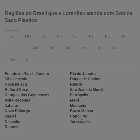
Regiões do Brasil que a Lorenflex atende com Bobina
Saco Plástico
RJ
MG
ES
PR
SC
RS
PE
BA
CE
GO / DF
MS
MT
AM
PI
PA
MA
AL
Estado do Rio de Janeiro
Rio de Janeiro
São Gonçalo
Duque de Caxias
Nova Iguaçu
Niterói
Belford Roxo
São João de Meriti
Campos dos Goytacazes
Petrópolis
Volta Redonda
Magé
Itaboraí
Mesquita
Nova Friburgo
Barra Mansa
Macaé
Cabo Frio
Nilópolis
Teresópolis
Resende