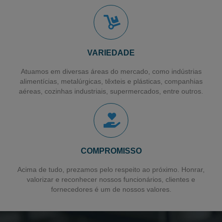
Filme para Paletização de Cargas
Filme Stretch Pré-estirado
Fornecedor de Filme Stretch
VARIEDADE
Filme Pebd Encolhivel
Atuamos em diversas áreas do mercado, como indústrias
Filme Plástico Encolhivel
alimentícias, metalúrgicas, têxteis e plásticas, companhias
aéreas, cozinhas industriais, supermercados, entre outros.
Sacos Plásticos para Talher
Saco para Talher
Filme Plástico
Sacos Plásticos Recicláveis
COMPROMISSO
Sacos Plásticos Personalizados
Acima de tudo, prezamos pelo respeito ao próximo. Honrar,
valorizar e reconhecer nossos funcionários, clientes e
Sacos em Polietileno de Alta Densidade
fornecedores é um de nossos valores.
Sacos para Lavanderia Industrial
Sacos para Lavanderia Hospitalar