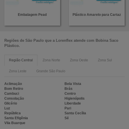
Embalagem Pead
Plástico Amarelo para Cartaz
Regiões de São Paulo que a
Lorenflex
atende com
Bobina Saco
Plástico
.
Região Central
Zona Norte
Zona Oeste
Zona Sul
Zona Leste
Grande São Paulo
Aclimação
Bela Vista
Bom Retiro
Brás
Cambuci
Centro
Consolação
Higienópolis
Glicério
Liberdade
Luz
Pari
República
Santa Cecília
Santa Efigênia
Sé
Vila Buarque