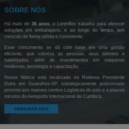
SOBRE NÓS
Fábrica de Sacos Hamper
Sacos de Polietileno de Baixa Densidade
Há mais de
36 anos
, a Lorenflex trabalha para oferecer
Sacos de Polietileno
soluções em embalagens, e ao longo do tempo, tem
crescido de forma sólida e consistente.
Sacos de Lixo
Esse crescimento se dá com base em uma gestão
Sacos Sanfonados
eficiente, que valoriza as pessoas, seus talentos e
habilidades, além de investimentos em máquinas
Sacos Plásticos
modernas, tecnologia e capacitação.
Saco Pead Transparente
Nossa fábrica está localizada na Rodovia Presidente
Saco Cristal
Dutra em Guarulhos-SP, estrategicamente posicionada
próximo aos maiores centros Logísticos do país e a poucos
Saco Canela
minutos do Aeroporto Internacional de Cumbica.
Pebd Reciclado
SAIBA MAIS AQUI
Filme Plástico Pebd
Saco Plástico Reciclado