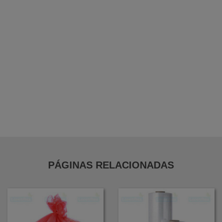
Bobina Pebd para Açougue
Bobina Folha em Pebd
Bobina Folha em Pead
Bobina de Forração Amarela
Distribuidor de Filme Stretch em Guarulhos
PÁGINAS RELACIONADAS