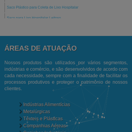
Saco Plástico para Coleta de Lixo Hospitalar
Saco para Lixo Hospitalar Leitoso
Saco para Coleta de Amostras de Alimentos
Fornecedor de Saco Plástico Transparente
ÁREAS DE ATUAÇÃO
Fornecedor de Filme Plástico
Fornecedor de Embalagens para Ecommerce
Nossos produtos são utilizados por vários segmentos,
indústrias e comércio, e são desenvolvidos de acordo com
Fabricantes de Sacos de Lixo Hospitalar
cada necessidade, sempre com a finalidade de facilitar os
processos produtivos e proteger o patrimônio de nossos
Fabricante de Sacos para Lixo
clientes.
Fabricante de Filme Encolhível
Fábrica de Sacos Plásticos Reciclados
Indústrias Alimentícias
Metalúrgicas
Fábrica de Sacos para Talher
Têxteis e Plásticas
Fábrica de Sacos de Polietileno
Companhias Aéreas