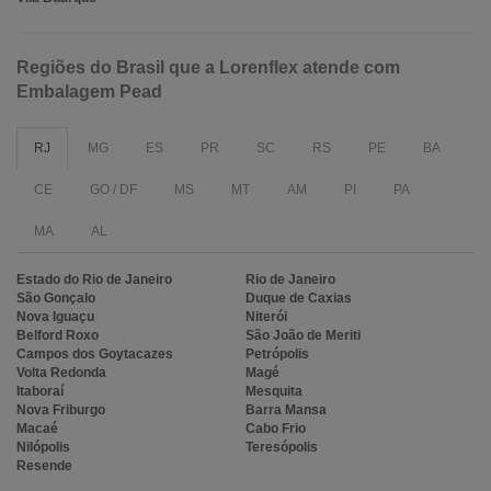
Regiões do Brasil que a Lorenflex atende com
Embalagem Pead
RJ
MG
ES
PR
SC
RS
PE
BA
CE
GO / DF
MS
MT
AM
PI
PA
MA
AL
Estado do Rio de Janeiro
Rio de Janeiro
São Gonçalo
Duque de Caxias
Nova Iguaçu
Niterói
Belford Roxo
São João de Meriti
Campos dos Goytacazes
Petrópolis
Volta Redonda
Magé
Itaboraí
Mesquita
Nova Friburgo
Barra Mansa
Macaé
Cabo Frio
Nilópolis
Teresópolis
Resende