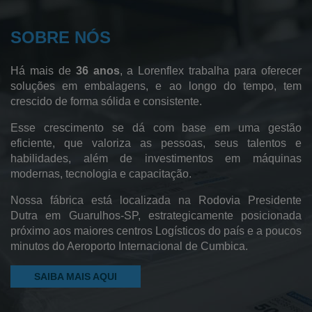
Sacos para Lavanderia Hospitalar
SOBRE NÓS
Fábrica de Sacos Hamper
Sacos de Polietileno de Baixa Densidade
Há mais de
36 anos
, a Lorenflex trabalha para oferecer
Sacos de Polietileno
soluções em embalagens, e ao longo do tempo, tem
crescido de forma sólida e consistente.
Sacos de Lixo
Esse crescimento se dá com base em uma gestão
Sacos Sanfonados
eficiente, que valoriza as pessoas, seus talentos e
habilidades, além de investimentos em máquinas
Sacos Plásticos
modernas, tecnologia e capacitação.
Saco Pead Transparente
Nossa fábrica está localizada na Rodovia Presidente
Saco Cristal
Dutra em Guarulhos-SP, estrategicamente posicionada
próximo aos maiores centros Logísticos do país e a poucos
Saco Canela
minutos do Aeroporto Internacional de Cumbica.
Pebd Reciclado
SAIBA MAIS AQUI
Filme Plástico Pebd
Saco Plástico Reciclado