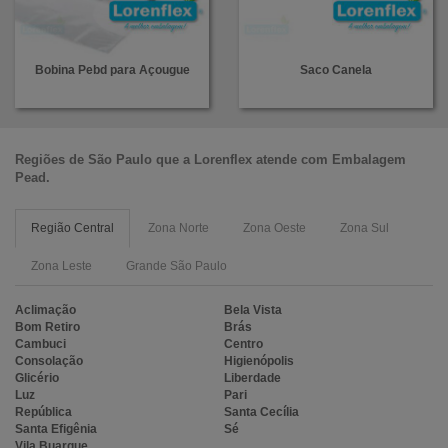
Bobina Pebd para Açougue
Saco Canela
Regiões de São Paulo que a
Lorenflex
atende com
Embalagem
Pead
.
Região Central
Zona Norte
Zona Oeste
Zona Sul
Zona Leste
Grande São Paulo
Aclimação
Bela Vista
Bom Retiro
Brás
Cambuci
Centro
Consolação
Higienópolis
Glicério
Liberdade
Luz
Pari
República
Santa Cecília
Santa Efigênia
Sé
Vila Buarque