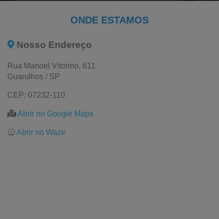
Plástico Reciclado
ONDE ESTAMOS
Filme Pebd Reciclado
Nosso Endereço
Embalagem Pead
Rua Manoel Vitorino, 611
Bobinas Plásticas
Guarulhos / SP
Bobina Saco Plástico
CEP: 07232-110
Bobina Plástica Colorida
Abrir no Google Maps
Bobina de Filme Plástico
Abrir no Waze
Bobina de Plástico Amarelo para Cartaz de Supermercados
Plástico Amarelo para Cartaz
Bobina de Plástico Amarelo para Cartaz
Bobina Plástica Tubular
Bobina Plástica Impressa