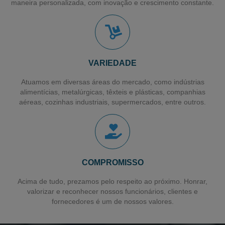
maneira personalizada, com inovação e crescimento constante.
Filme para Paletização de Cargas
Filme Stretch Pré-estirado
Fornecedor de Filme Stretch
VARIEDADE
Filme Pebd Encolhivel
Atuamos em diversas áreas do mercado, como indústrias
Filme Plástico Encolhivel
alimentícias, metalúrgicas, têxteis e plásticas, companhias
aéreas, cozinhas industriais, supermercados, entre outros.
Sacos Plásticos para Talher
Saco para Talher
Filme Plástico
Sacos Plásticos Recicláveis
COMPROMISSO
Sacos Plásticos Personalizados
Acima de tudo, prezamos pelo respeito ao próximo. Honrar,
valorizar e reconhecer nossos funcionários, clientes e
Sacos em Polietileno de Alta Densidade
fornecedores é um de nossos valores.
Sacos para Lavanderia Industrial