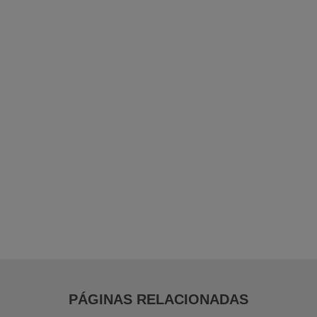
Bobina Plástica Tubular
Bobina Plástica Impressa
Bobina Pebd para Açougue
Bobina Folha em Pebd
Bobina Folha em Pead
Bobina de Forração Amarela
Distribuidor de Filme Stretch em Guarulhos
PÁGINAS RELACIONADAS