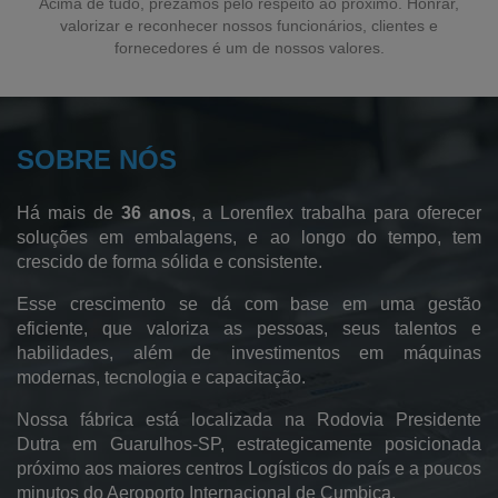
Acima de tudo, prezamos pelo respeito ao próximo. Honrar,
valorizar e reconhecer nossos funcionários, clientes e
Sacos em Polietileno de Alta Densidade
fornecedores é um de nossos valores.
Sacos para Lavanderia Industrial
Sacos para Lavanderia Hospitalar
SOBRE NÓS
Fábrica de Sacos Hamper
Sacos de Polietileno de Baixa Densidade
Há mais de
36 anos
, a Lorenflex trabalha para oferecer
Sacos de Polietileno
soluções em embalagens, e ao longo do tempo, tem
crescido de forma sólida e consistente.
Sacos de Lixo
Esse crescimento se dá com base em uma gestão
Sacos Sanfonados
eficiente, que valoriza as pessoas, seus talentos e
habilidades, além de investimentos em máquinas
Sacos Plásticos
modernas, tecnologia e capacitação.
Saco Pead Transparente
Nossa fábrica está localizada na Rodovia Presidente
Saco Cristal
Dutra em Guarulhos-SP, estrategicamente posicionada
próximo aos maiores centros Logísticos do país e a poucos
Saco Canela
minutos do Aeroporto Internacional de Cumbica.