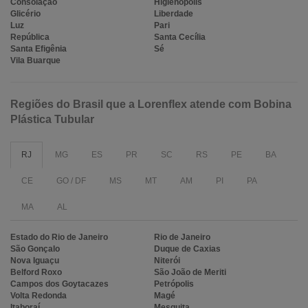
Consolação
Higienópolis
Glicério
Liberdade
Luz
Pari
República
Santa Cecília
Santa Efigênia
Sé
Vila Buarque
Regiões do Brasil que a Lorenflex atende com Bobina
Plástica Tubular
RJ
MG
ES
PR
SC
RS
PE
BA
CE
GO / DF
MS
MT
AM
PI
PA
MA
AL
Estado do Rio de Janeiro
Rio de Janeiro
São Gonçalo
Duque de Caxias
Nova Iguaçu
Niterói
Belford Roxo
São João de Meriti
Campos dos Goytacazes
Petrópolis
Volta Redonda
Magé
Itaboraí
Mesquita