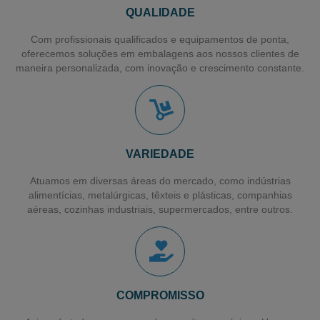
Distribuidor de Bobina de PVC
QUALIDADE
Distribuidor de Fita Transparente
Com profissionais qualificados e equipamentos de ponta,
oferecemos soluções em embalagens aos nossos clientes de
Distribuidor de Fita Adesiva Larga
maneira personalizada, com inovação e crescimento constante.
Filme para Paletização de Cargas
Filme Stretch Pré-estirado
Fornecedor de Filme Stretch
VARIEDADE
Filme Pebd Encolhivel
Atuamos em diversas áreas do mercado, como indústrias
Filme Plástico Encolhivel
alimentícias, metalúrgicas, têxteis e plásticas, companhias
aéreas, cozinhas industriais, supermercados, entre outros.
Sacos Plásticos para Talher
Saco para Talher
Filme Plástico
Sacos Plásticos Recicláveis
COMPROMISSO
Sacos Plásticos Personalizados