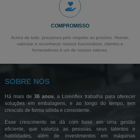
Saco para Talher
Filme Plástico
Sacos Plásticos Recicláveis
COMPROMISSO
Sacos Plásticos Personalizados
Acima de tudo, prezamos pelo respeito ao próximo. Honrar,
valorizar e reconhecer nossos funcionários, clientes e
Sacos em Polietileno de Alta Densidade
fornecedores é um de nossos valores.
Sacos para Lavanderia Industrial
Sacos para Lavanderia Hospitalar
SOBRE NÓS
Fábrica de Sacos Hamper
Sacos de Polietileno de Baixa Densidade
Há mais de
36 anos
, a Lorenflex trabalha para oferecer
Sacos de Polietileno
soluções em embalagens, e ao longo do tempo, tem
crescido de forma sólida e consistente.
Sacos de Lixo
Esse crescimento se dá com base em uma gestão
Sacos Sanfonados
eficiente, que valoriza as pessoas, seus talentos e
habilidades, além de investimentos em máquinas
Sacos Plásticos