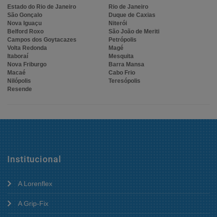
Estado do Rio de Janeiro
Rio de Janeiro
São Gonçalo
Duque de Caxias
Nova Iguaçu
Niterói
Belford Roxo
São João de Meriti
Campos dos Goytacazes
Petrópolis
Volta Redonda
Magé
Itaboraí
Mesquita
Nova Friburgo
Barra Mansa
Macaé
Cabo Frio
Nilópolis
Teresópolis
Resende
Institucional
A Lorenflex
A Grip-Fix