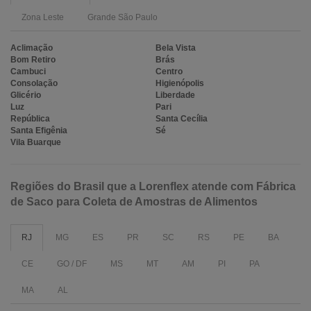
Zona Leste
Grande São Paulo
Aclimação
Bela Vista
Bom Retiro
Brás
Cambuci
Centro
Consolação
Higienópolis
Glicério
Liberdade
Luz
Pari
República
Santa Cecília
Santa Efigênia
Sé
Vila Buarque
Regiões do Brasil que a Lorenflex atende com Fábrica
de Saco para Coleta de Amostras de Alimentos
RJ
MG
ES
PR
SC
RS
PE
BA
CE
GO / DF
MS
MT
AM
PI
PA
MA
AL