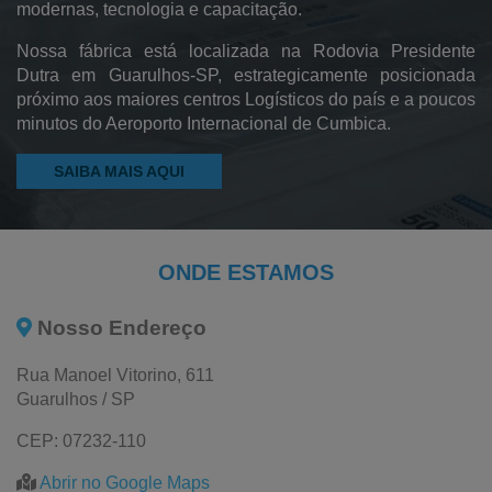
modernas, tecnologia e capacitação.
Saco Pead Transparente
Nossa fábrica está localizada na Rodovia Presidente
Saco Cristal
Dutra em Guarulhos-SP, estrategicamente posicionada
próximo aos maiores centros Logísticos do país e a poucos
Saco Canela
minutos do Aeroporto Internacional de Cumbica.
Pebd Reciclado
SAIBA MAIS AQUI
Filme Plástico Pebd
Saco Plástico Reciclado
Plástico Reciclado
ONDE ESTAMOS
Filme Pebd Reciclado
Nosso Endereço
Embalagem Pead
Rua Manoel Vitorino, 611
Bobinas Plásticas
Guarulhos / SP
Bobina Saco Plástico
CEP: 07232-110
Bobina Plástica Colorida
Abrir no Google Maps