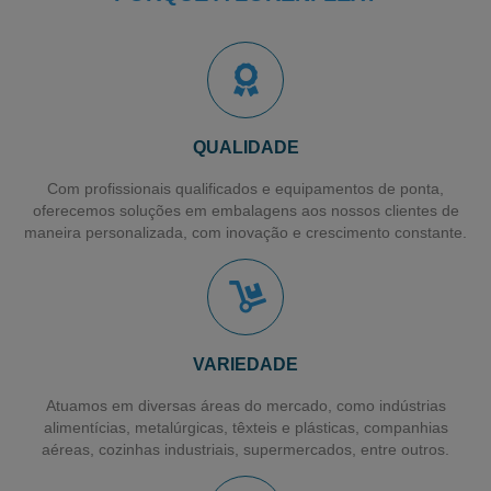
Empresa Fabricante de Sacolas Plásticas
Embalagem para E-Commerce
Distribuidor de Filme Stretch em SP
Distribuidor de Bobina de PVC
QUALIDADE
Distribuidor de Fita Transparente
Com profissionais qualificados e equipamentos de ponta,
oferecemos soluções em embalagens aos nossos clientes de
Distribuidor de Fita Adesiva Larga
maneira personalizada, com inovação e crescimento constante.
Filme para Paletização de Cargas
Filme Stretch Pré-estirado
Fornecedor de Filme Stretch
VARIEDADE
Filme Pebd Encolhivel
Atuamos em diversas áreas do mercado, como indústrias
Filme Plástico Encolhivel
alimentícias, metalúrgicas, têxteis e plásticas, companhias
aéreas, cozinhas industriais, supermercados, entre outros.
Sacos Plásticos para Talher