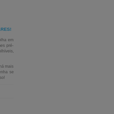
Embalagem para E-Commerce
Distribuidor de Filme Stretch em SP
Distribuidor de Bobina de PVC
Distribuidor de Fita Transparente
ARES!
Distribuidor de Fita Adesiva Larga
olha em
es pré-
Filme para Paletização de Cargas
lhíveis,
Filme Stretch Pré-estirado
Fornecedor de Filme Stretch
 há mais
enha se
Filme Pebd Encolhivel
so!
Filme Plástico Encolhivel
Sacos Plásticos para Talher
Saco para Talher
Filme Plástico