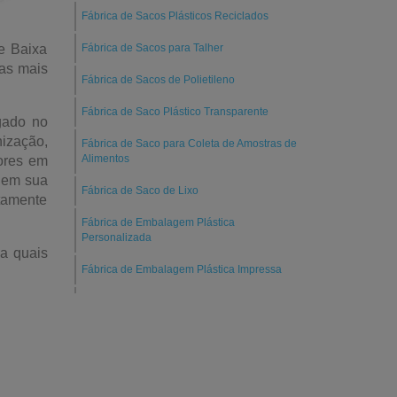
Fábrica de Sacos Plásticos Reciclados
de Baixa
Fábrica de Sacos para Talher
 as mais
Fábrica de Sacos de Polietileno
Fábrica de Saco Plástico Transparente
gado no
ização,
Fábrica de Saco para Coleta de Amostras de
Alimentos
tores em
e em sua
Fábrica de Saco de Lixo
tamente
Fábrica de Embalagem Plástica
Personalizada
a quais
Fábrica de Embalagem Plástica Impressa
Fábrica de Bobina Plástica Colorida
Envelopes de Plástico para E-Commerce
Empresa Fabricante de Sacolas Plásticas