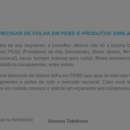
ECISAR DE FOLHA EM PEBD E PRODUTOS SIMIL
os de seu segmento, a Lorenflex oferece não só a bobina f
EAD (Polietileno de Alta Densidade), filmes stretch, film
itucional), sacos hamper, bobinas para cartaz, filmes termoenco
lásticos transparentes, entre outros.
uma fabricante de bobina folha em PEBD que atua no mercado
egmentos e portes de todo o mercado nacional. Caso você t
ntre em contato conosco e solicite um orçamento sem compromis
bd no formulário
Nossos Telefones