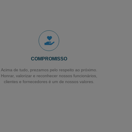
Supermercados
Plástico Amarelo para Cartaz
Bobina de Plástico Amarelo para Cartaz
Bobina Plástica Tubular
Bobina Plástica Impressa
Bobina Pebd para Açougue
COMPROMISSO
Bobina Folha em Pebd
Acima de tudo, prezamos pelo respeito ao próximo.
Honrar, valorizar e reconhecer nossos funcionários,
Bobina Folha em Pead
clientes e fornecedores é um de nossos valores.
Bobina de Forração Amarela
Distribuidor de Filme Stretch em Guarulhos