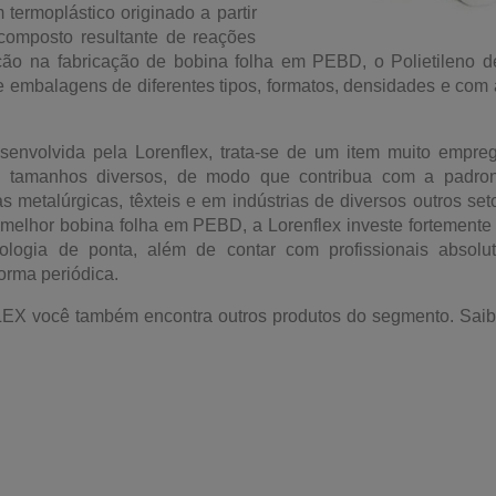
ermoplástico originado a partir
 composto resultante de reações
ação na fabricação de bobina folha em PEBD, o Polietileno 
 embalagens de diferentes tipos, formatos, densidades e com
envolvida pela Lorenflex, trata-se de um item muito empre
 tamanhos diversos, de modo que contribua com a padron
s metalúrgicas, têxteis e em indústrias de diversos outros se
 melhor bobina folha em PEBD, a Lorenflex investe fortement
nologia de ponta, além de contar com profissionais absolu
orma periódica.
X você também encontra outros produtos do segmento. Saib