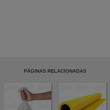
Bobina Folha em Pebd
Bobina Folha em Pead
Bobina de Forração Amarela
Distribuidor de Filme Stretch em Guarulhos
PÁGINAS RELACIONADAS