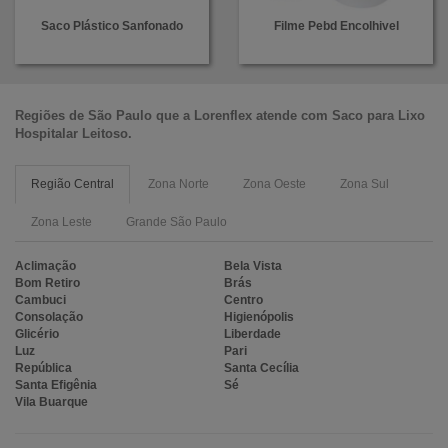
Saco Plástico Sanfonado
Filme Pebd Encolhivel
Regiões de São Paulo que a
Lorenflex
atende com
Saco para Lixo
Hospitalar Leitoso
.
Região Central
Zona Norte
Zona Oeste
Zona Sul
Zona Leste
Grande São Paulo
Aclimação
Bela Vista
Bom Retiro
Brás
Cambuci
Centro
Consolação
Higienópolis
Glicério
Liberdade
Luz
Pari
República
Santa Cecília
Santa Efigênia
Sé
Vila Buarque