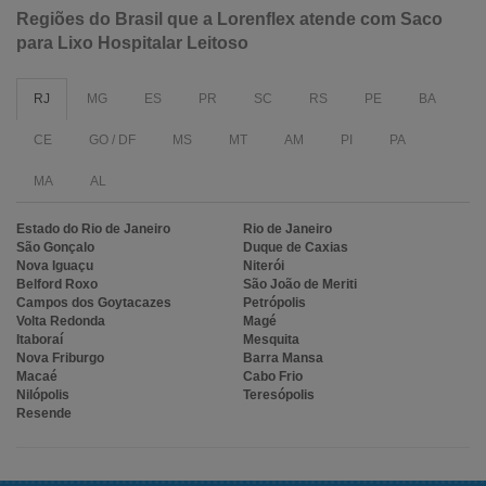
Regiões do Brasil que a Lorenflex atende com Saco
para Lixo Hospitalar Leitoso
RJ
MG
ES
PR
SC
RS
PE
BA
CE
GO / DF
MS
MT
AM
PI
PA
MA
AL
Estado do Rio de Janeiro
Rio de Janeiro
São Gonçalo
Duque de Caxias
Nova Iguaçu
Niterói
Belford Roxo
São João de Meriti
Campos dos Goytacazes
Petrópolis
Volta Redonda
Magé
Itaboraí
Mesquita
Nova Friburgo
Barra Mansa
Macaé
Cabo Frio
Nilópolis
Teresópolis
Resende