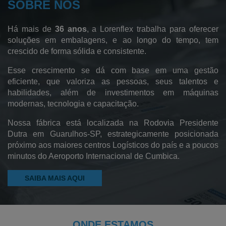
SOBRE NÓS
Fábrica de Sacos Hamper
Sacos de Polietileno de Baixa Densidade
Há mais de
36 anos
, a Lorenflex trabalha para oferecer
Sacos de Polietileno
soluções em embalagens, e ao longo do tempo, tem
crescido de forma sólida e consistente.
Sacos de Lixo
Esse crescimento se dá com base em uma gestão
Sacos Sanfonados
eficiente, que valoriza as pessoas, seus talentos e
habilidades, além de investimentos em máquinas
Sacos Plásticos
modernas, tecnologia e capacitação.
Saco Pead Transparente
Nossa fábrica está localizada na Rodovia Presidente
Saco Cristal
Dutra em Guarulhos-SP, estrategicamente posicionada
próximo aos maiores centros Logísticos do país e a poucos
Saco Canela
minutos do Aeroporto Internacional de Cumbica.
Pebd Reciclado
SAIBA MAIS AQUI
Filme Plástico Pebd
Saco Plástico Reciclado
Plástico Reciclado
ONDE ESTAMOS