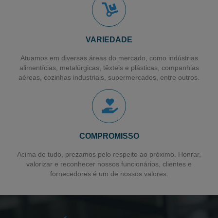
Filme Stretch Pré-estirado
Fornecedor de Filme Stretch
VARIEDADE
Filme Pebd Encolhivel
Atuamos em diversas áreas do mercado, como indústrias
Filme Plástico Encolhivel
alimentícias, metalúrgicas, têxteis e plásticas, companhias
aéreas, cozinhas industriais, supermercados, entre outros.
Sacos Plásticos para Talher
Saco para Talher
Filme Plástico
Sacos Plásticos Recicláveis
COMPROMISSO
Sacos Plásticos Personalizados
Acima de tudo, prezamos pelo respeito ao próximo. Honrar,
valorizar e reconhecer nossos funcionários, clientes e
Sacos em Polietileno de Alta Densidade
fornecedores é um de nossos valores.
Sacos para Lavanderia Industrial
Sacos para Lavanderia Hospitalar