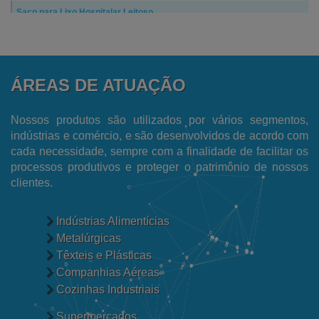
Saco para Lixo Hospitalar Leitoso
Saco para Coleta de Amostras de Alimentos
Fornecedor de Saco Plástico Transparente
ÁREAS DE ATUAÇÃO
Fornecedor de Filme Plástico
Fornecedor de Embalagens para Ecommerce
Nossos produtos são utilizados por vários segmentos,
indústrias e comércio, e são desenvolvidos de acordo com
Fabricantes de Sacos de Lixo Hospitalar
cada necessidade, sempre com a finalidade de facilitar os
processos produtivos e proteger o patrimônio de nossos
Fabricante de Sacos para Lixo
clientes.
Fabricante de Filme Encolhível
Fábrica de Sacos Plásticos Reciclados
Indústrias Alimentícias
Metalúrgicas
Fábrica de Sacos para Talher
Têxteis e Plásticas
Fábrica de Sacos de Polietileno
Companhias Aéreas
Cozinhas Industriais
Fábrica de Saco Plástico Transparente
Supermercados