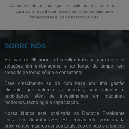
Sacos Plásticos Personalizados
Acima de tudo, prezamos pelo respeito ao próximo. Honrar,
valorizar e reconhecer nossos funcionários, clientes e
Sacos em Polietileno de Alta Densidade
fornecedores é um de nossos valores.
Sacos para Lavanderia Industrial
Sacos para Lavanderia Hospitalar
SOBRE NÓS
Fábrica de Sacos Hamper
Sacos de Polietileno de Baixa Densidade
Há mais de
36 anos
, a Lorenflex trabalha para oferecer
Sacos de Polietileno
soluções em embalagens, e ao longo do tempo, tem
crescido de forma sólida e consistente.
Sacos de Lixo
Esse crescimento se dá com base em uma gestão
Sacos Sanfonados
eficiente, que valoriza as pessoas, seus talentos e
habilidades, além de investimentos em máquinas
Sacos Plásticos
modernas, tecnologia e capacitação.
Saco Pead Transparente
Nossa fábrica está localizada na Rodovia Presidente
Saco Cristal
Dutra em Guarulhos-SP, estrategicamente posicionada
próximo aos maiores centros Logísticos do país e a poucos
Saco Canela