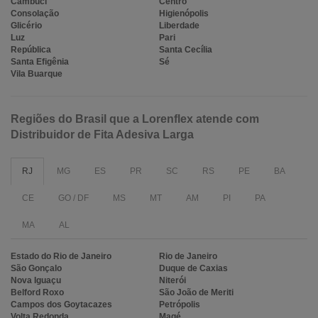
Cambuci
Centro
Consolação
Higienópolis
Glicério
Liberdade
Luz
Pari
República
Santa Cecília
Santa Efigênia
Sé
Vila Buarque
Regiões do Brasil que a Lorenflex atende com
Distribuidor de Fita Adesiva Larga
RJ
MG
ES
PR
SC
RS
PE
BA
CE
GO / DF
MS
MT
AM
PI
PA
MA
AL
Estado do Rio de Janeiro
Rio de Janeiro
São Gonçalo
Duque de Caxias
Nova Iguaçu
Niterói
Belford Roxo
São João de Meriti
Campos dos Goytacazes
Petrópolis
Volta Redonda
Magé