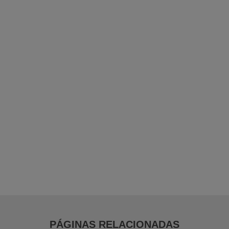
Bobina de Plástico Amarelo para Cartaz
Bobina Plástica Tubular
Bobina Plástica Impressa
Bobina Pebd para Açougue
Bobina Folha em Pebd
Bobina Folha em Pead
Bobina de Forração Amarela
Distribuidor de Filme Stretch em Guarulhos
PÁGINAS RELACIONADAS