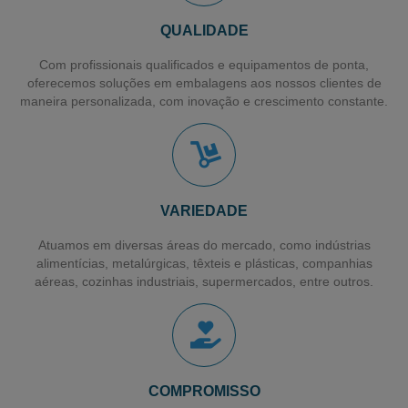
Distribuidor de Bobina de PVC
QUALIDADE
Distribuidor de Fita Transparente
Com profissionais qualificados e equipamentos de ponta,
oferecemos soluções em embalagens aos nossos clientes de
Distribuidor de Fita Adesiva Larga
maneira personalizada, com inovação e crescimento constante.
Filme para Paletização de Cargas
Filme Stretch Pré-estirado
Fornecedor de Filme Stretch
VARIEDADE
Filme Pebd Encolhivel
Atuamos em diversas áreas do mercado, como indústrias
Filme Plástico Encolhivel
alimentícias, metalúrgicas, têxteis e plásticas, companhias
aéreas, cozinhas industriais, supermercados, entre outros.
Sacos Plásticos para Talher
Saco para Talher
Filme Plástico
Sacos Plásticos Recicláveis
COMPROMISSO